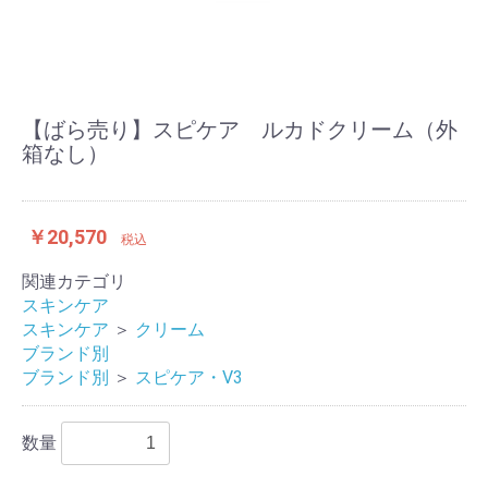
【ばら売り】スピケア ルカドクリーム（外
箱なし）
￥20,570
税込
関連カテゴリ
スキンケア
スキンケア
＞
クリーム
ブランド別
ブランド別
＞
スピケア・V3
数量