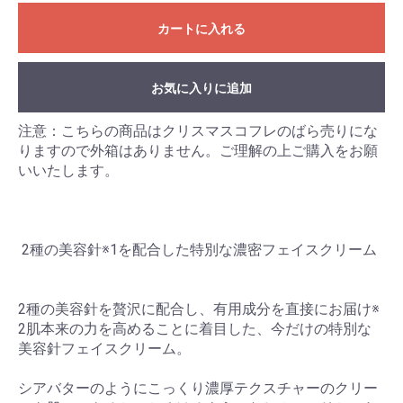
カートに入れる
お気に入りに追加
注意：こちらの商品はクリスマスコフレのばら売りにな
りますので外箱はありません。ご理解の上ご購入をお願
いいたします。
2種の美容針※1を配合した特別な濃密フェイスクリーム
2種の美容針を贅沢に配合し、有用成分を直接にお届け※
2肌本来の力を高めることに着目した、今だけの特別な
美容針フェイスクリーム。
シアバターのようにこっくり濃厚テクスチャーのクリー