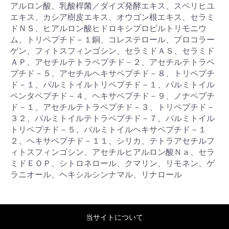
アルロン酸、乳酸桿菌／ダイズ発酵エキス、スベリヒユ
エキス、カシア樹皮エキス、オウゴン根エキス、セラミ
ドＮＳ、ヒアルロン酸ヒドロキシプロピルトリモニウ
ム、トリペプチド－１銅、コレステロール、プロコラー
ゲン、フィトスフィンゴシン、セラミドＡＳ、セラミド
ＡＰ、アセチルテトラペプチド－２、アセチルテトラペ
プチド－５、アセチルヘキサペプチド－８、トリペプチ
ド－１、パルミトイルトリペプチド－１、パルミトイル
ペンタペプチド－４、ヘキサペプチド－９、ノナペプチ
ド－１、アセチルテトラペプチド－３、トリペプチド－
３２、パルミトイルテトラペプチド－７、パルミトイル
トリペプチド－５、パルミトイルヘキサペプチド－１
２、ヘキサペプチド－１１、シリカ、テトラアセチルフ
ィトスフィンゴシン、アセチルヒアルロン酸Ｎａ、セラ
ミドＥＯＰ、シトロネロール、クマリン、リモネン、ゲ
ラニオール、ヘキシルシンナマル、リナロール
当サイトについて