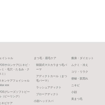
ェイシャル
まつ毛・眉毛ケア
痩身・ダイエット
VOSサロンケア(ニキビ・
韓国式マスカラまつ毛パ
ムクミ・冷え
シミ・毛穴・たるみ・ク
ーマ
コリ・リラク
スミ）
アディクトカール（まつ
便秘・肌荒れ
スキンケアフェイシャル
毛パーマ）
Wax xxx
ニキビ
ラッシュアディクト
VOSグレーズソフトピー
小顔
ブローアディクト
ル（ピーリング）
美まつ毛
小顔ヘッドスパ
ニキビケア