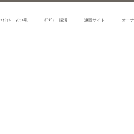
ﾌｪｲｼｬﾙ・まつ毛
ﾎﾞﾃﾞｨ・腸活
通販サイト
オー