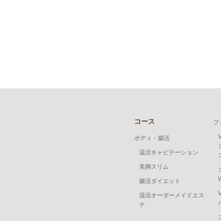
コース
フ
ボディ・腸活
温活キャビテーション
美脚スリム
腸活ダイエット
温活オーダーメイドエス
テ