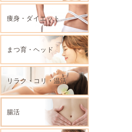
痩身・ダイエット
まつ育・ヘッド
リラク・コリ・温活
腸活