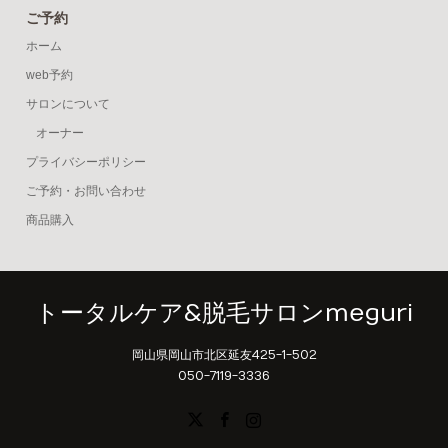
ご予約
ホーム
web予約
サロンについて
オーナー
プライバシーポリシー
ご予約・お問い合わせ
商品購入
トータルケア&脱毛サロンmeguri
岡山県岡山市北区延友425-1-502
050-7119-3336
X
Facebook
Instagram