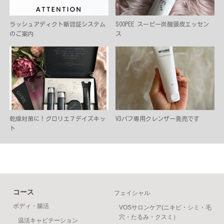
ラッシュアディクト新認証システム
SOOPEE スーピー炭酸頭皮エッセン
のご案内
ス
乾燥対策に！グロリエ７デイズキッ
V3パフ専用クレンザー発売です
ト
コース
フェイシャル
ボディ・腸活
VOSサロンケア(ニキビ・シミ・毛
穴・たるみ・クスミ）
温活キャビテーション