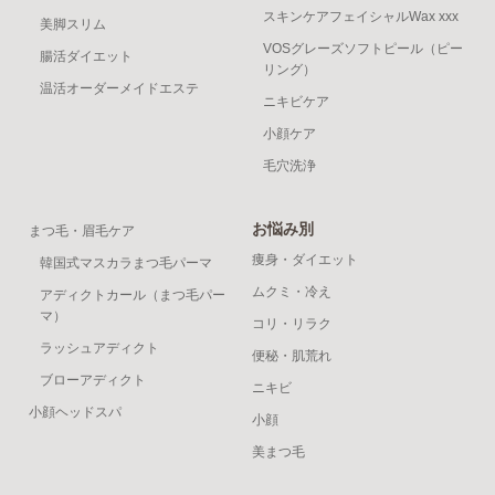
スキンケアフェイシャルWax xxx
美脚スリム
VOSグレーズソフトピール（ピー
腸活ダイエット
リング）
温活オーダーメイドエステ
ニキビケア
小顔ケア
毛穴洗浄
お悩み別
まつ毛・眉毛ケア
痩身・ダイエット
韓国式マスカラまつ毛パーマ
ムクミ・冷え
アディクトカール（まつ毛パー
マ）
コリ・リラク
ラッシュアディクト
便秘・肌荒れ
ブローアディクト
ニキビ
小顔ヘッドスパ
小顔
美まつ毛