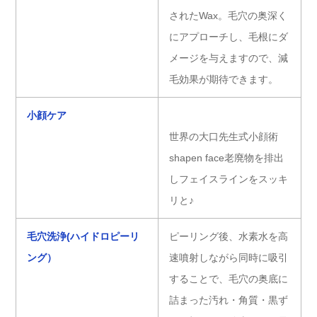
されたWax。毛穴の奥深く
にアプローチし、毛根にダ
メージを与えますので、減
毛効果が期待できます。
小顔ケア
世界の大口先生式小顔術
shapen face老廃物を排出
しフェイスラインをスッキ
リと♪
毛穴洗浄(ハイドロピーリ
ピーリング後、水素水を高
ング）
速噴射しながら同時に吸引
することで、毛穴の奥底に
詰まった汚れ・角質・黒ず