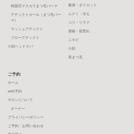
痩身・ダイエット
韓国式マスカラまつ毛パーマ
ムクミ・冷え
アディクトカール（まつ毛パー
マ）
コリ・リラク
ラッシュアディクト
便秘・肌荒れ
ブローアディクト
ニキビ
小顔ヘッドスパ
小顔
美まつ毛
ご予約
ホーム
web予約
サロンについて
オーナー
プライバシーポリシー
ご予約・お問い合わせ