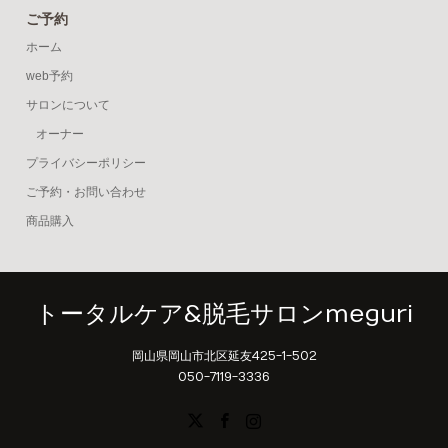
ご予約
ホーム
web予約
サロンについて
オーナー
プライバシーポリシー
ご予約・お問い合わせ
商品購入
トータルケア&脱毛サロンmeguri
岡山県岡山市北区延友425-1-502
050-7119-3336
X
Facebook
Instagram