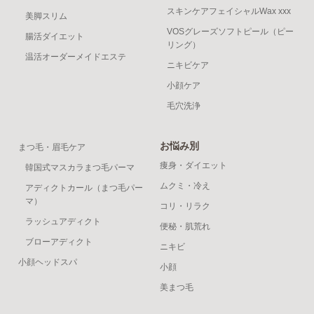
スキンケアフェイシャルWax xxx
美脚スリム
VOSグレーズソフトピール（ピー
腸活ダイエット
リング）
温活オーダーメイドエステ
ニキビケア
小顔ケア
毛穴洗浄
お悩み別
まつ毛・眉毛ケア
痩身・ダイエット
韓国式マスカラまつ毛パーマ
ムクミ・冷え
アディクトカール（まつ毛パー
マ）
コリ・リラク
ラッシュアディクト
便秘・肌荒れ
ブローアディクト
ニキビ
小顔ヘッドスパ
小顔
美まつ毛