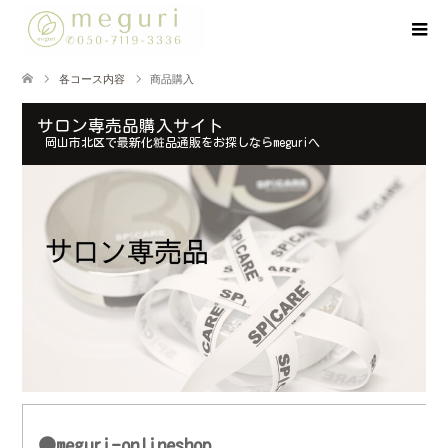
各コース内容
商品購入
サロン専売品購入サイト
岡山市北区で最新化粧品通販をお探しならmeguriへ
●meguri-onlineshop