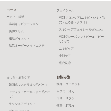
コース
フェイシャル
ボディ・腸活
VOSサロンケア(ニキビ・シミ・毛
穴・たるみ・クスミ）
温活キャビテーション
スキンケアフェイシャルWax xxx
美脚スリム
VOSグレーズソフトピール（ピー
腸活ダイエット
リング）
温活オーダーメイドエステ
ニキビケア
小顔ケア
毛穴洗浄
お悩み別
まつ毛・眉毛ケア
痩身・ダイエット
韓国式マスカラまつ毛パーマ
ムクミ・冷え
アディクトカール（まつ毛パー
マ）
コリ・リラク
ラッシュアディクト
便秘・肌荒れ
ブローアディクト