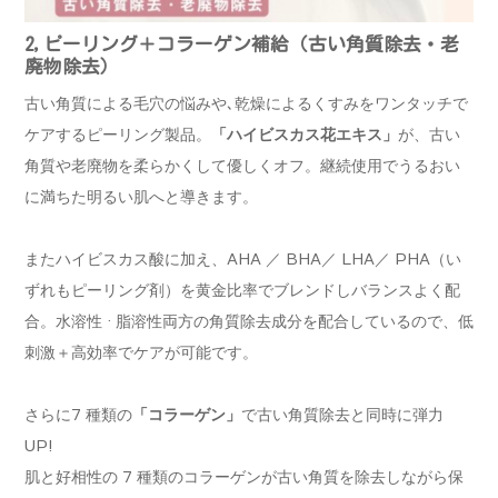
2,ピーリング＋コラーゲン補給（古い角質除去・老
廃物除去）
古い角質による毛穴の悩みや､乾燥によるくすみをワンタッチで
ケアするピーリング製品。
「ハイビスカス花エキス」
が、古い
角質や老廃物を柔らかくして優しくオフ。継続使用でうるおい
に満ちた明るい肌へと導きます。
またハイビスカス酸に加え、AHA ／ BHA／ LHA／ PHA（い
ずれもピーリング剤）を黄金比率でブレンドしバランスよく配
合。水溶性 · 脂溶性両方の角質除去成分を配合しているので、低
刺激＋高効率でケアが可能です。
さらに7 種類の
「コラーゲン」
で古い角質除去と同時に弾力
UP!
肌と好相性の 7 種類のコラーゲンが古い角質を除去しながら保