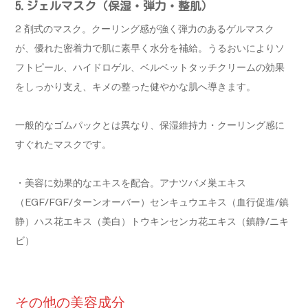
5.ジェルマスク（保湿・弾力・整肌）
2 剤式のマスク。クーリング感が強く弾力のあるゲルマスク
が、優れた密着力で肌に素早く水分を補給。うるおいによりソ
フトピール、ハイドロゲル、ベルベットタッチクリームの効果
をしっかり支え、キメの整った健やかな肌へ導きます。
一般的なゴムパックとは異なり、保湿維持力・クーリング感に
すぐれたマスクです。
・美容に効果的なエキスを配合。アナツバメ巣エキス
（EGF/FGF/ターンオーバー）センキュウエキス（血行促進/鎮
静）ハス花エキス（美白）トウキンセンカ花エキス（鎮静/ニキ
ビ）
その他の美容成分