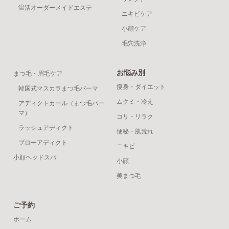
温活オーダーメイドエステ
ニキビケア
小顔ケア
毛穴洗浄
お悩み別
まつ毛・眉毛ケア
痩身・ダイエット
韓国式マスカラまつ毛パーマ
ムクミ・冷え
アディクトカール（まつ毛パー
マ）
コリ・リラク
ラッシュアディクト
便秘・肌荒れ
ブローアディクト
ニキビ
小顔ヘッドスパ
小顔
美まつ毛
ご予約
ホーム