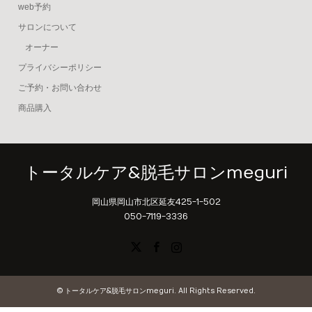
web予約
サロンについて
オーナー
プライバシーポリシー
ご予約・お問い合わせ
商品購入
トータルケア&脱毛サロンmeguri
岡山県岡山市北区延友425-1-502
050-7119-3336
X
Facebook
Instagram
©
トータルケア&脱毛サロンmeguri
. All Rights Reserved.