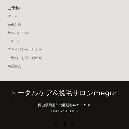
ご予約
ホーム
web予約
サロンについて
オーナー
プライバシーポリシー
ご予約・お問い合わせ
商品購入
トータルケア&脱毛サロンmeguri
岡山県岡山市北区延友425-1-502
050-7119-3336
X
Facebook
Instagram