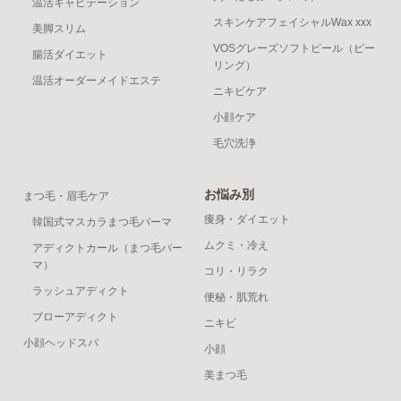
温活キャビテーション
スキンケアフェイシャルWax xxx
美脚スリム
VOSグレーズソフトピール（ピー
腸活ダイエット
リング）
温活オーダーメイドエステ
ニキビケア
小顔ケア
毛穴洗浄
お悩み別
まつ毛・眉毛ケア
痩身・ダイエット
韓国式マスカラまつ毛パーマ
ムクミ・冷え
アディクトカール（まつ毛パー
マ）
コリ・リラク
ラッシュアディクト
便秘・肌荒れ
ブローアディクト
ニキビ
小顔ヘッドスパ
小顔
美まつ毛