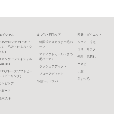
ェイシャル
まつ毛・眉毛ケア
痩身・ダイエット
VOSサロンケア(ニキビ・
韓国式マスカラまつ毛パ
ムクミ・冷え
シミ・毛穴・たるみ・ク
ーマ
コリ・リラク
スミ）
アディクトカール（まつ
便秘・肌荒れ
スキンケアフェイシャル
毛パーマ）
Wax xxx
ニキビ
ラッシュアディクト
VOSグレーズソフトピー
小顔
ブローアディクト
ル（ピーリング）
美まつ毛
小顔ヘッドスパ
ニキビケア
小顔ケア
毛穴洗浄