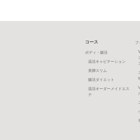
コース
フ
ボディ・腸活
温活キャビテーション
美脚スリム
腸活ダイエット
温活オーダーメイドエス
テ