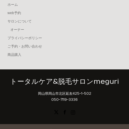
ホーム
web予約
サロンについて
オーナー
プライバシーポリシー
ご予約・お問い合わせ
商品購入
トータルケア&脱毛サロンmeguri
岡山県岡山市北区延友425-1-502
050-7119-3336
X
Facebook
Instagram