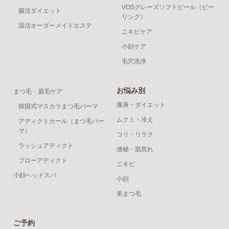
VOSグレーズソフトピール（ピー
腸活ダイエット
リング）
温活オーダーメイドエステ
ニキビケア
小顔ケア
毛穴洗浄
お悩み別
まつ毛・眉毛ケア
痩身・ダイエット
韓国式マスカラまつ毛パーマ
ムクミ・冷え
アディクトカール（まつ毛パー
マ）
コリ・リラク
ラッシュアディクト
便秘・肌荒れ
ブローアディクト
ニキビ
小顔ヘッドスパ
小顔
美まつ毛
ご予約