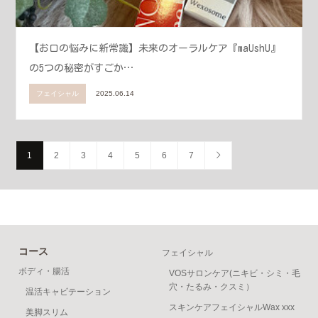
【お口の悩みに新常識】未来のオーラルケア『maUshU』
の5つの秘密がすごか…
フェイシャル
2025.06.14
1
2
3
4
5
6
7
コース
フェイシャル
ボディ・腸活
VOSサロンケア(ニキビ・シミ・毛
穴・たるみ・クスミ）
温活キャビテーション
スキンケアフェイシャルWax xxx
美脚スリム