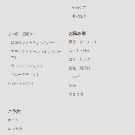
小顔ケア
毛穴洗浄
お悩み別
まつ毛・眉毛ケア
痩身・ダイエット
韓国式マスカラまつ毛パーマ
ムクミ・冷え
アディクトカール（まつ毛パー
マ）
コリ・リラク
ラッシュアディクト
便秘・肌荒れ
ブローアディクト
ニキビ
小顔ヘッドスパ
小顔
美まつ毛
ご予約
ホーム
web予約