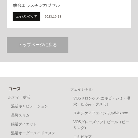
季令エラスチンカプセル
エイジングケア
2023.10.18
トップページに戻る
コース
フェイシャル
ボディ・腸活
VOSサロンケア(ニキビ・シミ・毛
穴・たるみ・クスミ）
温活キャビテーション
スキンケアフェイシャルWax xxx
美脚スリム
VOSグレーズソフトピール（ピー
腸活ダイエット
リング）
温活オーダーメイドエステ
ニキビケア