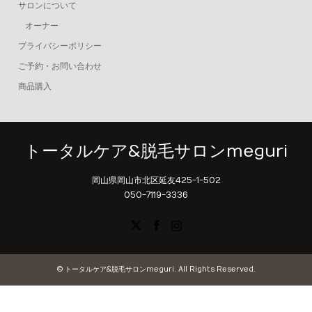
サロンについて
オーナー
プライバシーポリシー
ご予約・お問い合わせ
商品購入
トータルケア&脱毛サロンmeguri
岡山県岡山市北区延友425-1-502
050-7119-3336
X
Facebook
Instagram
©
トータルケア&脱毛サロンmeguri
. All Rights Reserved.