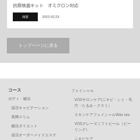
抗原検査キット オミクロン対応
雑貨
2022.02.23
トップページに戻る
コース
フェイシャル
ボディ・腸活
VOSサロンケア(ニキビ・シミ・毛
穴・たるみ・クスミ）
温活キャビテーション
スキンケアフェイシャルWax xxx
美脚スリム
VOSグレーズソフトピール（ピー
腸活ダイエット
リング）
温活オーダーメイドエステ
ニキビケア