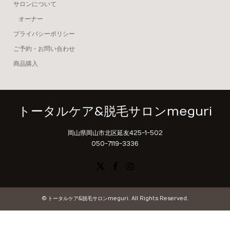
サロンについて
オーナー
プライバシーポリシー
ご予約・お問い合わせ
商品購入
トータルケア&脱毛サロンmeguri
岡山県岡山市北区延友425-1-502
050-7119-3336
X
Facebook
Instagram
©
トータルケア&脱毛サロンmeguri
. All Rights Reserved.