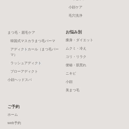
小顔ケア
毛穴洗浄
お悩み別
まつ毛・眉毛ケア
痩身・ダイエット
韓国式マスカラまつ毛パーマ
ムクミ・冷え
アディクトカール（まつ毛パー
マ）
コリ・リラク
ラッシュアディクト
便秘・肌荒れ
ブローアディクト
ニキビ
小顔ヘッドスパ
小顔
美まつ毛
ご予約
ホーム
web予約