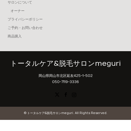
サロンについて
オーナー
プライバシーポリシー
ご予約・お問い合わせ
商品購入
トータルケア&脱毛サロンmeguri
岡山県岡山市北区延友425-1-502
050-7119-3336
X
Facebook
Instagram
©
トータルケア&脱毛サロンmeguri
. All Rights Reserved.