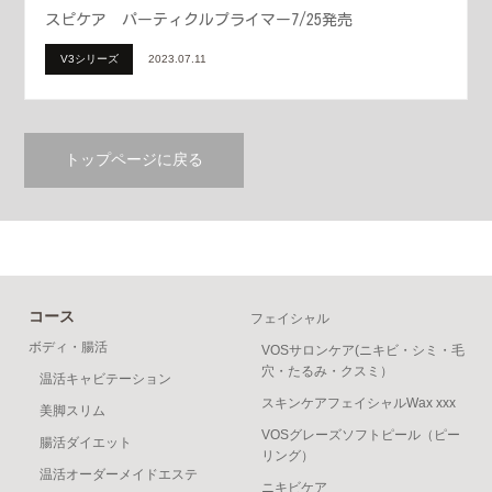
スピケア パーティクルプライマー7/25発売
V3シリーズ
2023.07.11
トップページに戻る
コース
フェイシャル
ボディ・腸活
VOSサロンケア(ニキビ・シミ・毛
穴・たるみ・クスミ）
温活キャビテーション
スキンケアフェイシャルWax xxx
美脚スリム
VOSグレーズソフトピール（ピー
腸活ダイエット
リング）
温活オーダーメイドエステ
ニキビケア