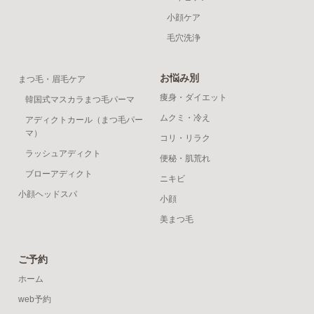
小顔ケア
毛穴洗浄
お悩み別
まつ毛・眉毛ケア
痩身・ダイエット
韓国式マスカラまつ毛パーマ
ムクミ・冷え
アディクトカール（まつ毛パー
マ）
コリ・リラク
ラッシュアディクト
便秘・肌荒れ
ブローアディクト
ニキビ
小顔ヘッドスパ
小顔
美まつ毛
ご予約
ホーム
web予約