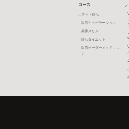
コース
フ
ボディ・腸活
温活キャビテーション
美脚スリム
腸活ダイエット
温活オーダーメイドエス
テ