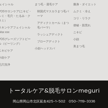
ェイシャル
まつ毛・眉毛ケア
痩身・ダイエット
VOSサロンケア(ニキビ・
韓国式マスカラまつ毛パ
ムクミ・冷え
シミ・毛穴・たるみ・ク
ーマ
コリ・リラク
スミ）
アディクトカール（まつ
便秘・肌荒れ
スキンケアフェイシャル
毛パーマ）
Wax xxx
ニキビ
ラッシュアディクト
VOSグレーズソフトピー
小顔
ブローアディクト
ル（ピーリング）
美まつ毛
小顔ヘッドスパ
ニキビケア
小顔ケア
毛穴洗浄
トータルケア&脱毛サロンmeguri
岡山県岡山市北区延友425-1-502
050-7119-3336