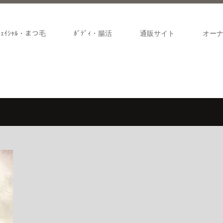
ﾌｪｲｼｬﾙ・まつ毛
ﾎﾞﾃﾞｨ・腸活
通販サイト
オー