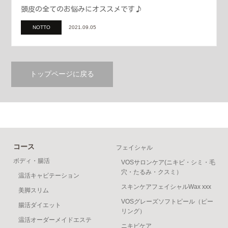
頭皮の全てのお悩みにオススメです♪
NOTTO
2021.09.05
トップページに戻る
コース
フェイシャル
ボディ・腸活
VOSサロンケア(ニキビ・シミ・毛
穴・たるみ・クスミ）
温活キャビテーション
スキンケアフェイシャルWax xxx
美脚スリム
VOSグレーズソフトピール（ピー
腸活ダイエット
リング）
温活オーダーメイドエステ
ニキビケア