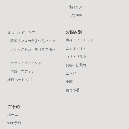
小顔ケア
毛穴洗浄
お悩み別
まつ毛・眉毛ケア
痩身・ダイエット
韓国式マスカラまつ毛パーマ
ムクミ・冷え
アディクトカール（まつ毛パー
マ）
コリ・リラク
ラッシュアディクト
便秘・肌荒れ
ブローアディクト
ニキビ
小顔ヘッドスパ
小顔
美まつ毛
ご予約
ホーム
web予約