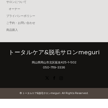
サロンについて
オーナー
プライバシーポリシー
ご予約・お問い合わせ
商品購入
トータルケア&脱毛サロンmeguri
岡山県岡山市北区延友425-1-502
050-7119-3336
X
Facebook
Instagram
©
トータルケア&脱毛サロンmeguri
. All Rights Reserved.