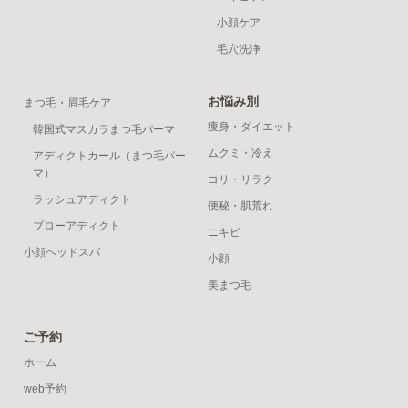
小顔ケア
毛穴洗浄
お悩み別
まつ毛・眉毛ケア
痩身・ダイエット
韓国式マスカラまつ毛パーマ
ムクミ・冷え
アディクトカール（まつ毛パー
マ）
コリ・リラク
ラッシュアディクト
便秘・肌荒れ
ブローアディクト
ニキビ
小顔ヘッドスパ
小顔
美まつ毛
ご予約
ホーム
web予約