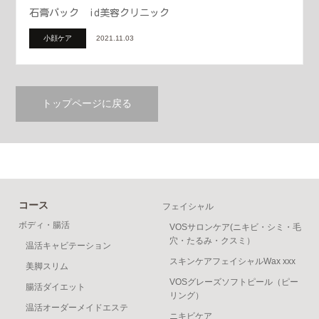
石膏パック id美容クリニック
小顔ケア
2021.11.03
トップページに戻る
コース
フェイシャル
ボディ・腸活
VOSサロンケア(ニキビ・シミ・毛
穴・たるみ・クスミ）
温活キャビテーション
スキンケアフェイシャルWax xxx
美脚スリム
VOSグレーズソフトピール（ピー
腸活ダイエット
リング）
温活オーダーメイドエステ
ニキビケア