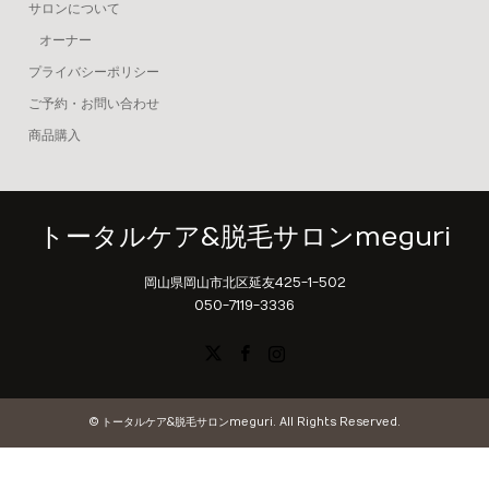
サロンについて
オーナー
プライバシーポリシー
ご予約・お問い合わせ
商品購入
トータルケア&脱毛サロンmeguri
岡山県岡山市北区延友425-1-502
050-7119-3336
X
Facebook
Instagram
©
トータルケア&脱毛サロンmeguri
. All Rights Reserved.