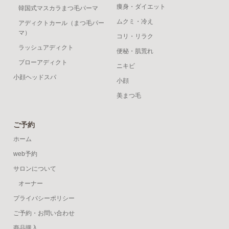
痩身・ダイエット
韓国式マスカラまつ毛パーマ
ムクミ・冷え
アディクトカール（まつ毛パー
マ）
コリ・リラク
ラッシュアディクト
便秘・肌荒れ
ブローアディクト
ニキビ
小顔ヘッドスパ
小顔
美まつ毛
ご予約
ホーム
web予約
サロンについて
オーナー
プライバシーポリシー
ご予約・お問い合わせ
商品購入