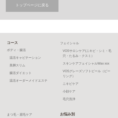
トップページに戻る
コース
フェイシャル
ボディ・腸活
VOSサロンケア(ニキビ・シミ・毛
穴・たるみ・クスミ）
温活キャビテーション
スキンケアフェイシャルWax xxx
美脚スリム
VOSグレーズソフトピール（ピー
腸活ダイエット
リング）
温活オーダーメイドエステ
ニキビケア
小顔ケア
毛穴洗浄
お悩み別
まつ毛・眉毛ケア