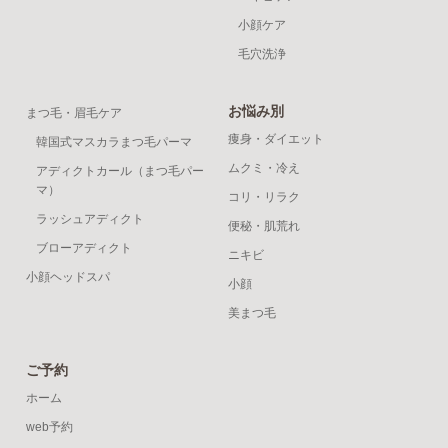
小顔ケア
毛穴洗浄
お悩み別
まつ毛・眉毛ケア
痩身・ダイエット
韓国式マスカラまつ毛パーマ
ムクミ・冷え
アディクトカール（まつ毛パー
マ）
コリ・リラク
ラッシュアディクト
便秘・肌荒れ
ブローアディクト
ニキビ
小顔ヘッドスパ
小顔
美まつ毛
ご予約
ホーム
web予約