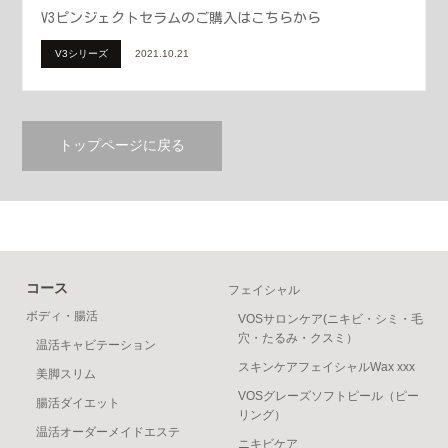
V3ピンジェクトセラムのご購入はこちらから
V3シリーズ
2021.10.21
トップページに戻る
コース
フェイシャル
ボディ・腸活
VOSサロンケア(ニキビ・シミ・毛
穴・たるみ・クスミ）
温活キャビテーション
スキンケアフェイシャルWax xxx
美脚スリム
VOSグレーズソフトピール（ピー
腸活ダイエット
リング）
温活オーダーメイドエステ
ニキビケア