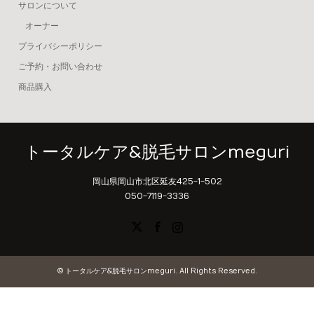
サロンについて
オーナー
プライバシーポリシー
ご予約・お問い合わせ
商品購入
トータルケア&脱毛サロンmeguri
岡山県岡山市北区延友425-1-502
050-7119-3336
X
Facebook
Instagram
©
トータルケア&脱毛サロンmeguri
. All Rights Reserved.