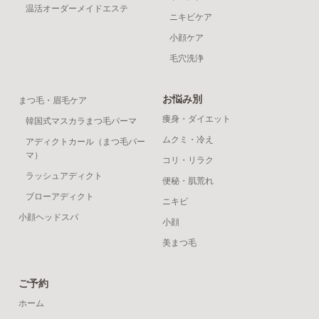
温活オーダーメイドエステ
ニキビケア
小顔ケア
毛穴洗浄
お悩み別
まつ毛・眉毛ケア
痩身・ダイエット
韓国式マスカラまつ毛パーマ
ムクミ・冷え
アディクトカール（まつ毛パー
マ）
コリ・リラク
ラッシュアディクト
便秘・肌荒れ
ブローアディクト
ニキビ
小顔ヘッドスパ
小顔
美まつ毛
ご予約
ホーム