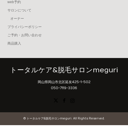
web予約
サロンについて
オーナー
プライバシーポリシー
ご予約・お問い合わせ
商品購入
トータルケア&脱毛サロンmeguri
岡山県岡山市北区延友425-1-502
050-7119-3336
X
Facebook
Instagram
©
トータルケア&脱毛サロンmeguri
. All Rights Reserved.