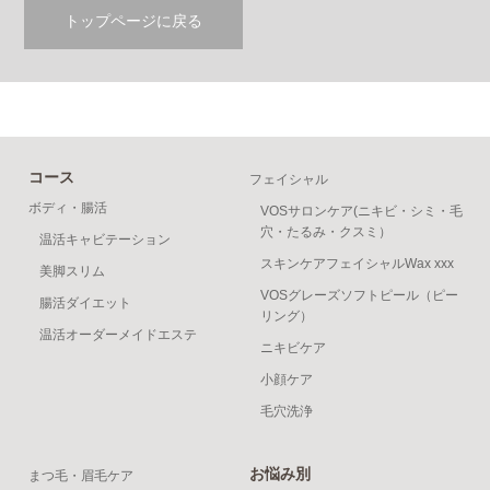
トップページに戻る
コース
フェイシャル
ボディ・腸活
VOSサロンケア(ニキビ・シミ・毛
穴・たるみ・クスミ）
温活キャビテーション
スキンケアフェイシャルWax xxx
美脚スリム
VOSグレーズソフトピール（ピー
腸活ダイエット
リング）
温活オーダーメイドエステ
ニキビケア
小顔ケア
毛穴洗浄
お悩み別
まつ毛・眉毛ケア