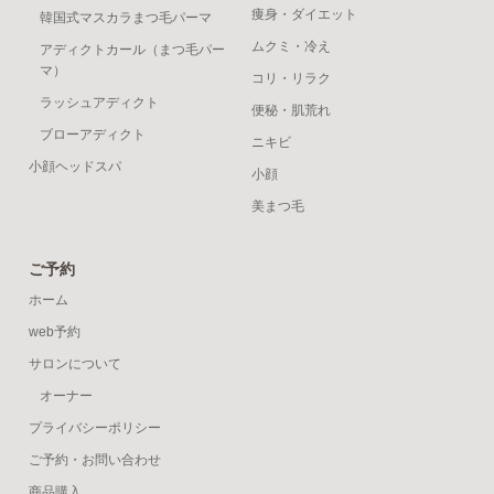
痩身・ダイエット
韓国式マスカラまつ毛パーマ
ムクミ・冷え
アディクトカール（まつ毛パー
マ）
コリ・リラク
ラッシュアディクト
便秘・肌荒れ
ブローアディクト
ニキビ
小顔ヘッドスパ
小顔
美まつ毛
ご予約
ホーム
web予約
サロンについて
オーナー
プライバシーポリシー
ご予約・お問い合わせ
商品購入