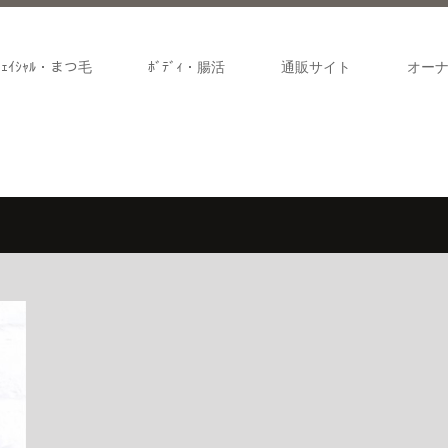
ﾌｪｲｼｬﾙ・まつ毛
ﾎﾞﾃﾞｨ・腸活
通販サイト
オー