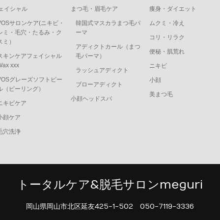
ェイシャル
まつ毛・眉毛ケア
痩身・ダイエット
VOSサロンケア(ニキビ・
韓国式マスカラまつ毛パ
ムクミ・冷え
シミ・毛穴・たるみ・ク
ーマ
コリ・リラク
スミ）
アディクトカール（まつ
便秘・肌荒れ
スキンケアフェイシャル
毛パーマ）
Wax xxx
ニキビ
ラッシュアディクト
VOSグレーズソフトピー
小顔
ブローアディクト
ル（ピーリング）
美まつ毛
小顔ヘッドスパ
ニキビケア
小顔ケア
毛穴洗浄
トータルケア&脱毛サロンmeguri
岡山県岡山市北区延友425-1-502
050-7119-3336