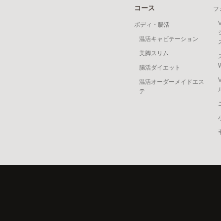
コース
フ
ボディ・腸活
温活キャビテーション
美脚スリム
腸活ダイエット
温活オーダーメイドエス
テ