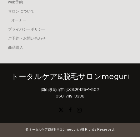
web予約
サロンについて
オーナー
プライバシーポリシー
ご予約・お問い合わせ
商品購入
トータルケア&脱毛サロンmeguri
岡山県岡山市北区延友425-1-502
050-7119-3336
X
Facebook
Instagram
©
トータルケア&脱毛サロンmeguri
. All Rights Reserved.