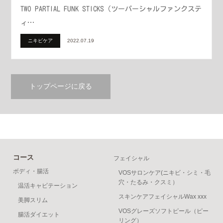
TWO PARTIAL FUNK STICKS（ツーパーシャルファンクステ
ィ…
ニキビケア
2022.07.19
トップページに戻る
コース
フェイシャル
ボディ・腸活
VOSサロンケア(ニキビ・シミ・毛
穴・たるみ・クスミ）
温活キャビテーション
スキンケアフェイシャルWax xxx
美脚スリム
VOSグレーズソフトピール（ピー
腸活ダイエット
リング）