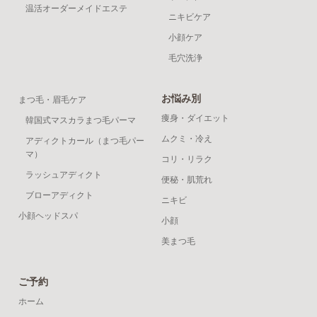
温活オーダーメイドエステ
ニキビケア
小顔ケア
毛穴洗浄
お悩み別
まつ毛・眉毛ケア
痩身・ダイエット
韓国式マスカラまつ毛パーマ
ムクミ・冷え
アディクトカール（まつ毛パー
マ）
コリ・リラク
ラッシュアディクト
便秘・肌荒れ
ブローアディクト
ニキビ
小顔ヘッドスパ
小顔
美まつ毛
ご予約
ホーム