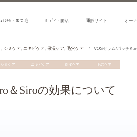
ﾌｪｲｼｬﾙ・まつ毛
ﾎﾞﾃﾞｨ・腸活
通販サイト
オー
メ
,
シミケア
,
ニキビケア
,
保湿ケア
,
毛穴ケア
VOSセラム/パッチKu
シミケア
ニキビケア
保湿ケア
毛穴ケア
ro＆Siroの効果について