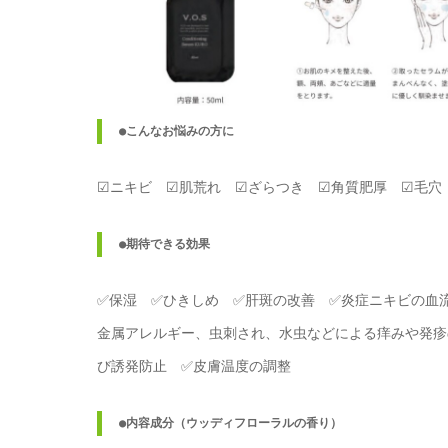
●こんなお悩みの方に
☑ニキビ ☑肌荒れ ☑ざらつき ☑角質肥厚 ☑毛
●期待できる効果
✅保湿 ✅ひきしめ ✅肝斑の改善 ✅炎症ニキビの血
金属アレルギー、虫刺され、水虫などによる痒みや発疹
び誘発防止 ✅皮膚温度の調整
●内容成分（ウッディフローラルの香り）