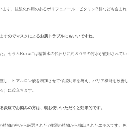
います。抗酸化作用のあるポリフェノール、ビタミンB群なども含まれ
ますのでマスクによるお肌トラブルにもいいですね。
た。セラムKuroには精製水の代わりに約８０％の竹水が使用されてい
整し、ヒアルロン酸を増加させて保湿効果を与え、バリア機能を改善し
る）に役立ちます。
る炎症でお悩みの方は、朝お使いいただくと効果的です。
もの植物の中から厳選された7種類の植物から抽出されたエキスです。免