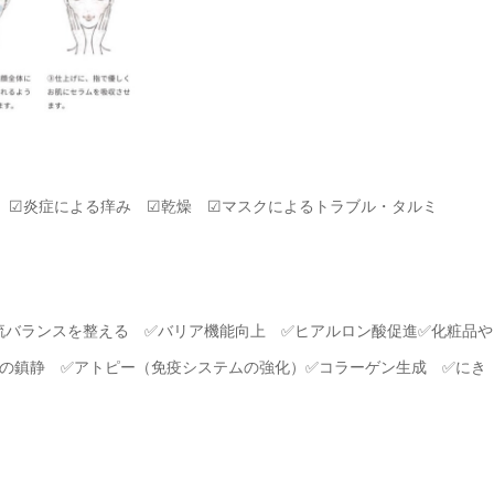
穴 ☑炎症による痒み ☑乾燥 ☑マスクによるトラブル・タルミ
流バランスを整える ✅バリア機能向上 ✅ヒアルロン酸促進✅化粧品や
の鎮静 ✅アトピー（免疫システムの強化）✅コラーゲン生成 ✅にき