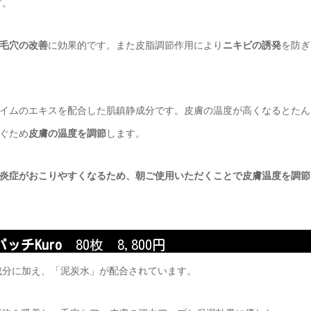
す。
毛穴の改善
に効果的です。また皮脂調節作用により
ニキビの誘発
を防ぎ
イムのエキスを配合した肌鎮静成分です。皮膚の温度が高くなるとたん
ぐため
皮膚の温度を調節
します。
炎症がおこりやすくなるため、朝ご使用いただくことで皮膚温度を調節
ッチKuro
80枚 8,800円
成分に加え、「泥炭水」が配合されています。