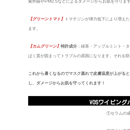
紫外線やPM2.5などによるダメージからお肌を守りま
【
グリーントマト
】
トマチジンが弾力低下により増えた
ます。
【
カムグリーン
】
特許成分
：緑茶・アップルミント・タ
ぱく質が固まってトラブルの原因になります。それを防
これから暑くなるのでマスク蒸れで皮膚温度が上がると
し、ダメージからお肌を守ってくれます！
VOSワイピングパ
①セラムの