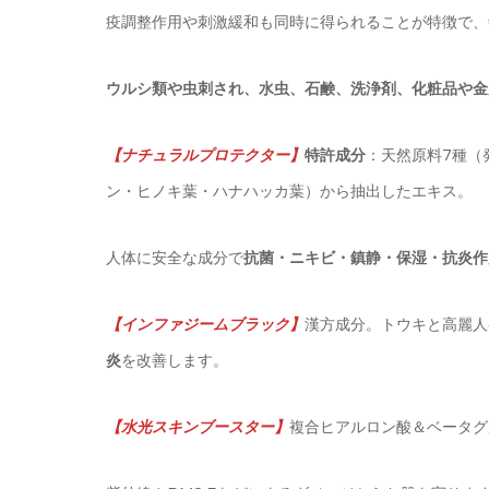
疫調整作用や刺激緩和も同時に得られることが特徴で、
ウルシ類や虫刺され、水虫、石鹸、洗浄剤、化粧品や金
【
ナチュラルプロテクター
】
特許成分
：天然原料7種（
ン・ヒノキ葉・ハナハッカ葉）から抽出したエキス。
人体に安全な成分で
抗菌・ニキビ・鎮静・保湿・抗炎作
【
インファジームブラック
】
漢方成分。トウキと高麗人
炎
を改善します。
【
水光スキンブースター
】
複合ヒアルロン酸＆ベータグ