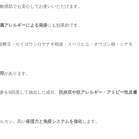
敏感肌でも安心してお使いいただけます。
属アレルギーによる発疹
にも効果的です。
発酵豆・セイヨウシロヤナギ樹皮・スベリヒユ・オウゴン根・シナモ
用
があります。
参を9回蒸して抽出した成分。
抗炎症や抗アレルギー・アトピー性皮膚
ルカン。高い
保湿力と免疫システムを強化
します。