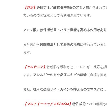
【
竹水
】
必須アミノ酸10個中9個のアミノ酸
が含まれて
ているので化粧水としても利用されています。
アミノ酸には保湿効果・バリア機能を高める作用があり
また昔から
民間療法として肝斑の治療
に使われていまし
ます。
【
アルガニア
】
敏感肌を緩和させ、アレルギー反応を調
ます。
アレルギーの方や炎症ニキビの鎮静
（血流を抑え
また、様々な炎症サイトカインを抑えるのでマスクによ
【
マルチイーエックスBSASM
】
特許成分
：200種類