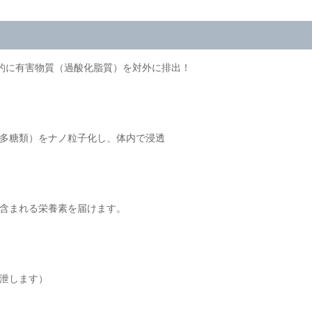
的に有害物質（過酸化脂質）を対外に排出！
多糖類）をナノ粒子化し、体内で浸透
含まれる栄養素を届けます。
泄します）