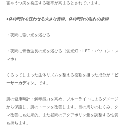
害やうつ病を発症する確率が高まるとされています。
●体内時計を狂わせる大きな要因、体内時計の乱れの原因
・夜間に強い光を浴びる
・夜間に青色波長の光を浴びる（蛍光灯・LED・パソコン・ス
マホ）
くるってしまった生体リズムを整える役割を担った成分が
「ビ
ーサーカディン」
です。
肌の健康時計・解毒能力を高め、ブルーライトによるダメージ
から保護し、肌のトーンを改善します。目の周りのむくみ、ク
マ改善にも効果的。また昼間のアクアポリン量を調整する性質
も持ちます。