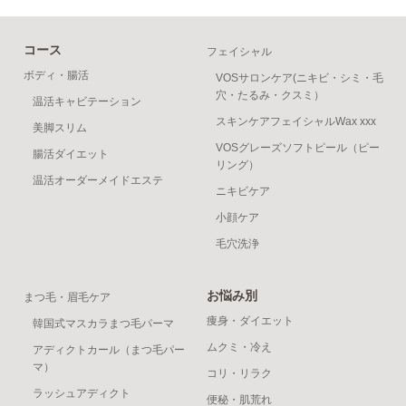
コース
フェイシャル
ボディ・腸活
VOSサロンケア(ニキビ・シミ・毛
穴・たるみ・クスミ）
温活キャビテーション
スキンケアフェイシャルWax xxx
美脚スリム
VOSグレーズソフトピール（ピー
腸活ダイエット
リング）
温活オーダーメイドエステ
ニキビケア
小顔ケア
毛穴洗浄
お悩み別
まつ毛・眉毛ケア
痩身・ダイエット
韓国式マスカラまつ毛パーマ
ムクミ・冷え
アディクトカール（まつ毛パー
マ）
コリ・リラク
ラッシュアディクト
便秘・肌荒れ