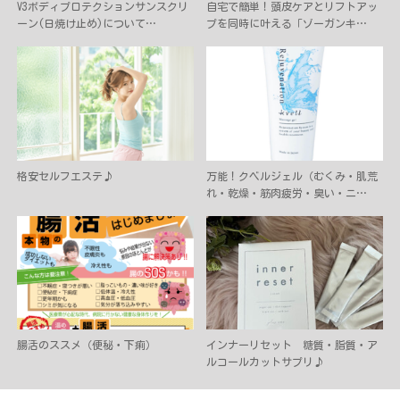
V3ボディプロテクションサンスクリ
自宅で簡単！頭皮ケアとリフトアッ
ーン(日焼け止め)について…
プを同時に叶える「ゾーガンキ…
格安セルフエステ♪
万能！クベルジェル（むくみ・肌荒
れ・乾燥・筋肉疲労・臭い・ニ…
腸活のススメ（便秘・下痢）
インナーリセット 糖質・脂質・ア
ルコールカットサプリ♪