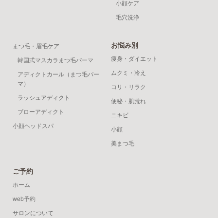
小顔ケア
毛穴洗浄
お悩み別
まつ毛・眉毛ケア
痩身・ダイエット
韓国式マスカラまつ毛パーマ
ムクミ・冷え
アディクトカール（まつ毛パー
マ）
コリ・リラク
ラッシュアディクト
便秘・肌荒れ
ブローアディクト
ニキビ
小顔ヘッドスパ
小顔
美まつ毛
ご予約
ホーム
web予約
サロンについて