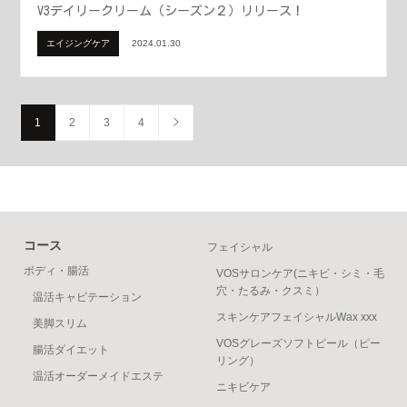
V3デイリークリーム（シーズン２）リリース！
エイジングケア
2024.01.30
1
2
3
4
コース
フェイシャル
ボディ・腸活
VOSサロンケア(ニキビ・シミ・毛
穴・たるみ・クスミ）
温活キャビテーション
スキンケアフェイシャルWax xxx
美脚スリム
VOSグレーズソフトピール（ピー
腸活ダイエット
リング）
温活オーダーメイドエステ
ニキビケア