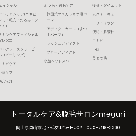
ェイシャル
まつ毛・眉毛ケア
痩身・ダイエット
VOSサロンケア(ニキビ・
韓国式マスカラまつ毛パ
ムクミ・冷え
シミ・毛穴・たるみ・ク
ーマ
コリ・リラク
スミ）
アディクトカール（まつ
便秘・肌荒れ
スキンケアフェイシャル
毛パーマ）
Wax xxx
ニキビ
ラッシュアディクト
VOSグレーズソフトピー
小顔
ブローアディクト
ル（ピーリング）
美まつ毛
小顔ヘッドスパ
ニキビケア
小顔ケア
毛穴洗浄
トータルケア&脱毛サロンmeguri
岡山県岡山市北区延友425-1-502
050-7119-3336