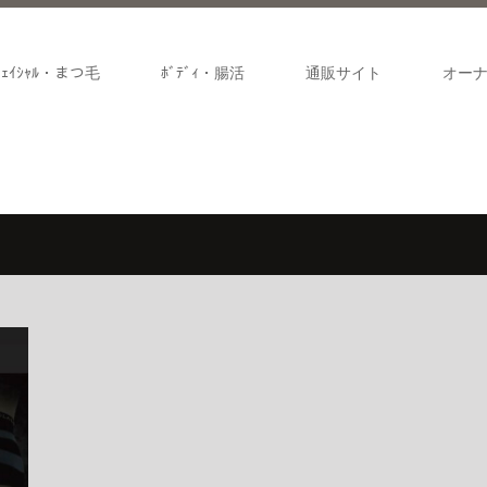
ﾌｪｲｼｬﾙ・まつ毛
ﾎﾞﾃﾞｨ・腸活
通販サイト
オー