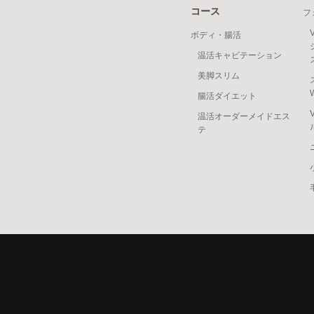
コース
フ
ボディ・腸活
温活キャビテーション
美脚スリム
腸活ダイエット
温活オーダーメイドエス
テ