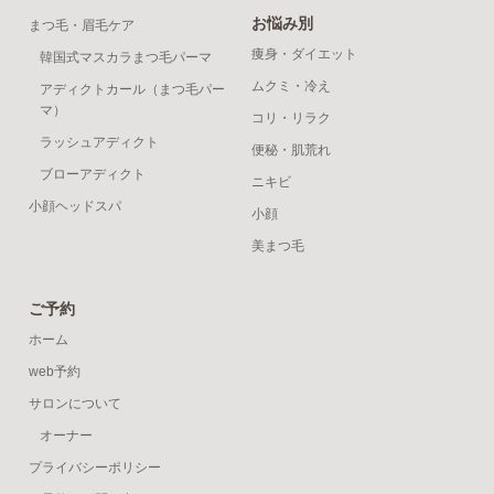
お悩み別
まつ毛・眉毛ケア
痩身・ダイエット
韓国式マスカラまつ毛パーマ
ムクミ・冷え
アディクトカール（まつ毛パー
マ）
コリ・リラク
ラッシュアディクト
便秘・肌荒れ
ブローアディクト
ニキビ
小顔ヘッドスパ
小顔
美まつ毛
ご予約
ホーム
web予約
サロンについて
オーナー
プライバシーポリシー