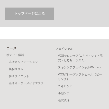
トップページに戻る
コース
フェイシャル
ボディ・腸活
VOSサロンケア(ニキビ・シミ・毛
穴・たるみ・クスミ）
温活キャビテーション
スキンケアフェイシャルWax xxx
美脚スリム
VOSグレーズソフトピール（ピー
腸活ダイエット
リング）
温活オーダーメイドエステ
ニキビケア
小顔ケア
毛穴洗浄