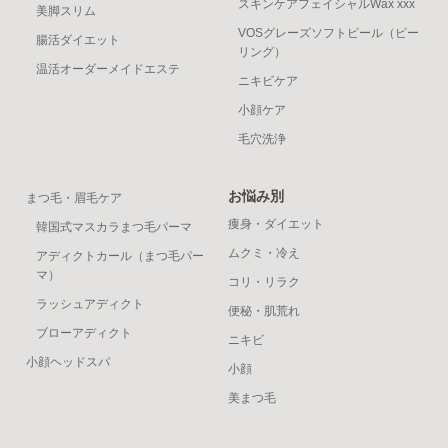
スキンケアフェイシャルWax xxx
美脚スリム
VOSグレーズソフトピール（ピー
腸活ダイエット
リング）
温活オーダーメイドエステ
ニキビケア
小顔ケア
毛穴洗浄
お悩み別
まつ毛・眉毛ケア
痩身・ダイエット
韓国式マスカラまつ毛パーマ
ムクミ・冷え
アディクトカール（まつ毛パー
マ）
コリ・リラク
ラッシュアディクト
便秘・肌荒れ
ブローアディクト
ニキビ
小顔ヘッドスパ
小顔
美まつ毛