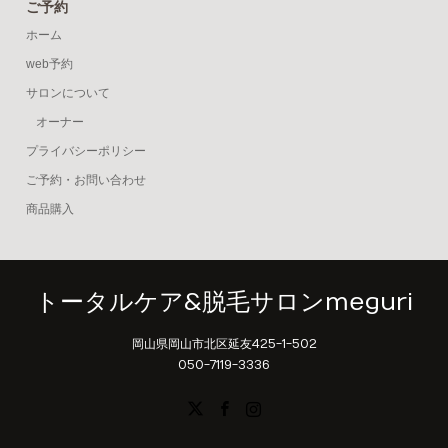
ご予約
ホーム
web予約
サロンについて
オーナー
プライバシーポリシー
ご予約・お問い合わせ
商品購入
トータルケア&脱毛サロンmeguri
岡山県岡山市北区延友425-1-502
050-7119-3336
X
Facebook
Instagram