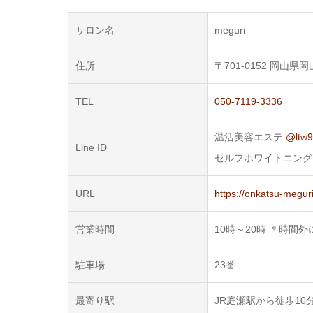
サロン名
meguri
住所
〒701-0152 岡山県岡
TEL
050-7119-3336
温活美容エステ
@ltw
Line ID
セルフホワイトニン
URL
https://onkatsu-megur
営業時間
10時～20時 ＊時間
駐車場
23番
最寄り駅
JR庭瀬駅から徒歩10