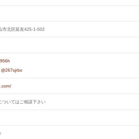
山市北区延友425-1-502
9956h
グ
@267sjrbo
i.com/
外についてはご相談下さい
分