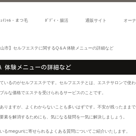
ﾌｪｲｼｬﾙ・まつ毛
ﾎﾞﾃﾞｨ・腸活
通販サイト
オー
山市】セルフエステに関するQ＆A 体験メニューの詳細など
A 体験メニューの詳細など
ているのがセルフエステです。セルフエステとは、エステサロンで使わ
ブルな価格でエステを受けられるサービスのことです。
ありますが、よくわからないことも多いはずです。不安が残ったままで
要素を解消するためにも、気になる疑問を一気に解決しましょう。
るmeguriに寄せられるよくある質問についてご紹介いたします。