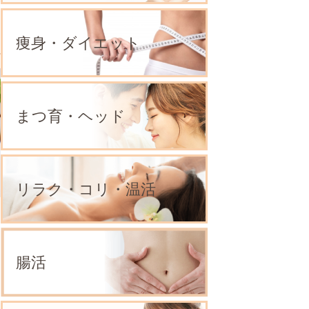
痩身・ダイエット
まつ育・ヘッド
リラク・コリ・温活
腸活